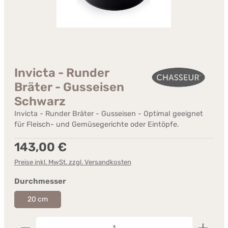
Invicta - Runder
Bräter - Gusseisen
Schwarz
Invicta - Runder Bräter - Gusseisen - Optimal geeignet
für Fleisch- und Gemüsegerichte oder Eintöpfe.
Regulärer Preis:
143,00 €
Preise inkl. MwSt. zzgl. Versandkosten
auswählen
Durchmesser
20 cm
Produkt Anzahl: Gib den gewünschten Wert ein od