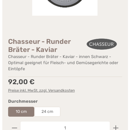
Chasseur - Runder
Bräter - Kaviar
Chasseur - Runder Bräter - Kaviar - innen Schwarz -
Optimal geeignet für Fleisch- und Gemüsegerichte oder
Eintöpfe
Regulärer Preis:
92,00 €
Preise inkl. MwSt. zzgl. Versandkosten
auswählen
Durchmesser
10 cm
24 cm
Produkt Anzahl: Gib den gewünschten Wert ein od